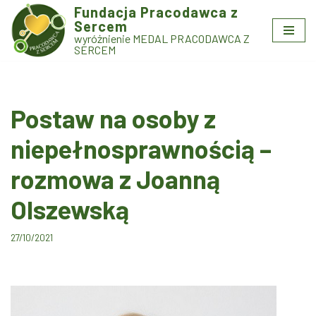
Fundacja Pracodawca z
Sercem
Przejdź
wyróżnienie MEDAL PRACODAWCA Z
do
SERCEM
treści
Postaw na osoby z
niepełnosprawnością –
rozmowa z Joanną
Olszewską
27/10/2021