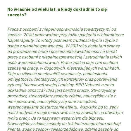
No właśnie od wielu lat, a kiedy dokładnie to się
zaczęło?
Praca z osobami z niepełnosprawnością towarzyszy mi od
zawsze. 20 lat pracowałam przy łóżku pacjenta w charakterze
fizjoterapeuty. To wtedy poznałam trudności bycia i życia z
osobą z niepełnosprawnością. W 2011 roku dostałam szansę
na prowadzenie biura i poszerzenie świadomości na temat
pracy z osobami z niepełnosprawnością i zatrudniania takich
osób w przedsiębiorstwach. Praca zdalna daje tym osobom
szansę na pracę, w dogodnych, niestresujących warunkach.
Daje możliwość przekwalifikowania się, podniesienia
umiejętności, fantastycznych kontaktów oraz poprawienia
sytuacji finansowej swojej i rodziny. BPO Network a co to
dokładnie oznacza? Idea jest bardzo prosta. Stworzyliśmy
procedury, stworzyliśmy zespoły zdalne, nauczyliśmy się z
nimi pracować, nauczyliśmy się nimi zarządzać,
wypracowaliśmy dostarczanie efektu. Wszystko po to, żeby
nasi kandydaci mogli realizować się na zewnątrz na otwartym
rynku pracy. Ja to nazywam wsparciem dla biznesu.
Stworzyliśmy zdalne zespoły do telefonicznego biura obsługi
klienta, zdalne zespoły telesprzedażowe, zdalne zespoły do