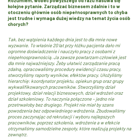
Rozumiem, wobec powyższego od razu nasuwa się
kolejne pytanie. Zarządzać biznesem zdalnie i to w
otoczeniu głównie osób niepełnosprawnych to chyba
jest trudne i wymaga dużej wiedzy na temat życia osób
chorych?
Tak, bez wątpienia każdego dnia jest to dla mnie nowe
wyzwanie. To właśnie 20 lat przy łóżku pacjenta dało mi
ogromne doświadczenie i nauczyło pracy z osobami z
niepełnosprawnością. Ja zawsze powtarzam człowiek jest
dla mnie najważniejszy. Żeby ułatwić zarządzanie pracą
zdalną, opracowaliśmy procedury ewidencji czasu pracy,
stworzyliśmy raporty wyników, efektów pracy. Ułożyliśmy
hierarchię: koordynator projektu, opiekun grup oraz grupy
wykwalifikowanych pracowników. Stworzyliśmy dział
projektowy, dział relacji biznesowych, dział wdrożeń oraz
dział szkoleniowy. To naczynia połączone – jedno nie
przetrwałoby bez drugiego. Projekt nie miał by szans
powodzenia bez odpowiedniego wdrożenia. Zbudowaliśmy
proces zaczynając od rekrutacji i wyboru najlepszych
pracowników, poprzez szkolenia, wdrożenie a w efekcie
otrzymaliśmy samodzielne zespoły, które realizują projekty na
zewnątrz.