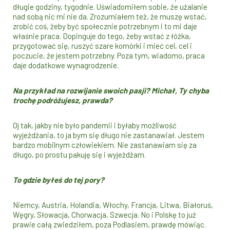
długie godziny, tygodnie. Uświadomiłem sobie, że użalanie
nad sobą nic mi nie da. Zrozumiałem też, że muszę wstać,
zrobić coś, żeby być społecznie potrzebnym i to mi daje
właśnie praca. Dopinguje do tego, żeby wstać z łóżka,
przygotować się, ruszyć szare komórki i mieć cel, cel i
poczucie, że jestem potrzebny. Poza tym, wiadomo, praca
daje dodatkowe wynagrodzenie.
Na przykład na rozwijanie swoich pasji? Michał, Ty chyba
trochę podróżujesz, prawda?
Oj tak, jakby nie było pandemii i byłaby możliwość
wyjeżdżania, to ja bym się długo nie zastanawiał. Jestem
bardzo mobilnym człowiekiem. Nie zastanawiam się za
długo, po prostu pakuję się i wyjeżdżam.
To gdzie byłeś do tej pory?
Niemcy, Austria, Holandia, Włochy, Francja, Litwa, Białoruś,
Węgry, Słowacja, Chorwacja, Szwecja. No i Polskę to już
prawie całą zwiedziłem, poza Podlasiem, prawdę mówiąc.