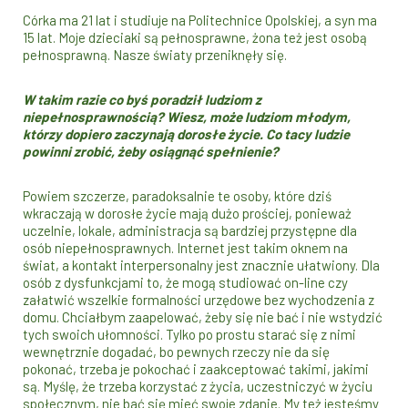
Córka ma 21 lat i studiuje na Politechnice Opolskiej, a syn ma
15 lat. Moje dzieciaki są pełnosprawne, żona też jest osobą
pełnosprawną. Nasze światy przeniknęły się.
W takim razie c
o byś poradził ludziom z
niepełnosprawnością? Wiesz, może ludziom młodym,
którzy dopiero zaczynają dorosłe życie. Co tacy ludzie
powinni zrobić, żeby osiągnąć spełnienie?
Powiem szczerze, paradoksalnie te osoby, które dziś
wkraczają w dorosłe życie mają dużo prościej, ponieważ
uczelnie, lokale, administracja są bardziej przystępne dla
osób niepełnosprawnych. Internet jest takim oknem na
świat, a kontakt interpersonalny jest znacznie ułatwiony. Dla
osób z dysfunkcjami to, że mogą studiować on-line czy
załatwić wszelkie formalności urzędowe bez wychodzenia z
domu. Chciałbym zaapelować, żeby się nie bać i nie wstydzić
tych swoich ułomności. Tylko po prostu starać się z nimi
wewnętrznie dogadać, bo pewnych rzeczy nie da się
pokonać, trzeba je pokochać i zaakceptować takimi, jakimi
są. Myślę, że trzeba korzystać z życia, uczestniczyć w życiu
społecznym, nie bać się mieć swoje zdanie. My też jesteśmy