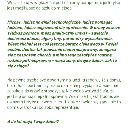
Wraz z żoną w większości podróżujemy camperem, jeśli tylko
jest możliwość dojazdu do miejsca.
Michał , lubisz nowinki technologiczne, lubisz pomagać
ludziom, lubisz angażować się społecznie. W pracy zawsze
służysz pomocą, masz analityczny umysł – świetnie
dobierasz klucze, algorytmy, parametry wyszukiwania.
Wiesz Michał jest coś jeszcze bardzo ciekawego w Twojej
osobie. Jesteś tak poważnie niepełnosprawny, zmagasz
się z zespołem chorób, a mimo tego założyłeś rodzinę,
rodzinę pełnosprawną – masz żonę, dwójkę dzieci. Jak to
się osiąga?
Na pewno trzeba być otwartym na ludzi, trzeba wyjść z domu,
bo miłość, partner czy praca same nie przyjdą do Ciebie, nie
zapukają do drzwi z propozycją. Nie wolno wstydzić się, że
jest się osobą niepełnosprawną. Wiem, że to jest trudne, ale
uważam też, że nie ważne jest to jak człowiek wygląda, ale to
co ma w środku i co sobą reprezentuje.
A ile lat mają Twoje dzieci?