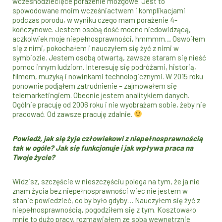
wczesnodziecięce porażenie mózgowe. Jest to
spowodowane moim wcześniactwem i komplikacjami
podczas porodu, w wyniku czego mam porażenie 4-
kończynowe. Jestem osobą dość mocno niedowidzącą,
aczkolwiek moje niepełnosprawności, hmmmm… Oswoiłem
się z nimi, pokochałem i nauczyłem się żyć z nimi w
symbiozie. Jestem osobą otwartą, zawsze staram się nieść
pomoc innym ludziom. Interesuję się podróżami, historią,
filmem, muzyką i nowinkami technologicznymi. W 2015 roku
ponownie podjąłem zatrudnienie – zajmowałem się
telemarketingiem. Obecnie jestem analitykiem danych.
Ogólnie pracuję od 2006 roku i nie wyobrażam sobie, żeby nie
pracować. Od zawsze pracuję zdalnie.
Powiedź, jak się żyje człowiekowi z niepełnosprawnością
tak w ogóle? Jak się funkcjonuje i jak wpływa praca na
Twoje życie?
Widzisz, szczęście w nieszczęściu polega na tym, że ja nie
znam życia bez niepełnosprawności wiec nie jestem w
stanie powiedzieć, co by było gdyby… Nauczyłem się żyć z
niepełnosprawnością, pogodziłem się z tym. Kosztowało
mnie to dużo pracy, rozmawiałem ze sobą wewnętrznie